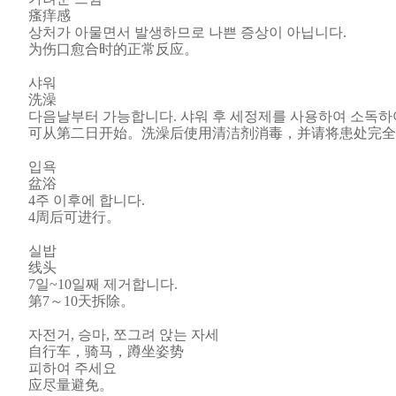
瘙痒感
상처가 아물면서 발생하므로 나쁜 증상이 아닙니다.
为伤口愈合时的正常反应。
샤워
洗澡
다음날부터 가능합니다. 샤워 후 세정제를 사용하여 소독하여
可从第二日开始。洗澡后使用清洁剂消毒，并请将患处完全
입욕
盆浴
4주 이후에 합니다.
4周后可进行。
실밥
线头
7일~10일째 제거합니다.
第7～10天拆除。
자전거, 승마, 쪼그려 앉는 자세
自行车，骑马，蹲坐姿势
피하여 주세요
应尽量避免。