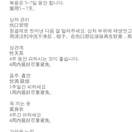
복용은 5~7일 동안 합니다.
服用5～7天。
상처 관리
伤口管理
청결제로 씻어낸 다음 잘 말려주세요. 상처 부위에 재생연고
用清洁剂冲洗干净后，晾干。在伤口部位涂抹再生软膏，
성관계
性关系
4주 동안 피하시는 것이 좋습니다.
4周内最好尽量避免。
음주. 흡연
饮酒.吸烟
1주일간 피하세요
1周内最好尽量避免。
꼭 끼는 옷
紧身衣
4주간 피하세요
4周内最好尽量避免。
가려운 느낌