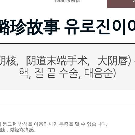
病友感谢信
璐珍故事 유로진이
核，阴道末端手术，大阴唇) 수술
핵, 질 끝 수술, 대음순)
게 둥그런 방석을 이용하시면 통증을 덜 수 있습니다.
触，减轻疼痛感。