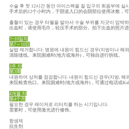
수술 후 첫 12시간 동안 아이스팩을 질 입구의 회음부에 실
手术后的12个小时内，于阴道入口的会阴部位使用冰敷，
출혈이 있는 경우 타월을 말아서 수술 부위를 지긋이 압박하
出血时，请使用毛巾，轻压手术的部分。拍下出血的照片进
7~10일차
第7～10日
실밥 제거합니다. 병원에 내원이 힘드신 경우(지방이나 해외
清除缝线。来院困难时(地方或海外)，可独自进行拆线。
3주 차
第3周
내원하여 상처를 점검합니다. 내원이 힘드신 경우(지방, 해외
来院检查伤口。来院困难时(地方或海外)，可通过电话或KaKa
4개월 차
第4个月
필요한 경우 레이저로 리터치를 하는 시기입니다.
需要时，可使用激光进行修饰。
항생제
抗生剂