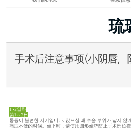
我们的理念
视频信息
琉
手术后注意事项(小阴唇，阴
1~2일차
第1～2日
통증이 불편한 시기입니다. 앉으실 때 수술 부위가 닿지 않
痛症不便的时候。坐下时，请使用圆形坐垫防止手术部位接